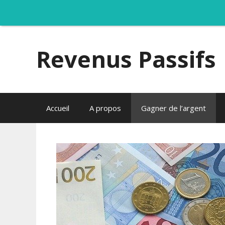
Aller
au
Revenus Passifs
contenu
Accueil
A propos
Gagner de l’argent